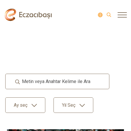
Ay seç
Yıl Seç